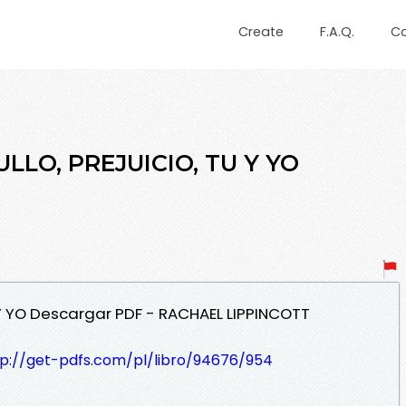
Create
F.A.Q.
C
LLO, PREJUICIO, TU Y YO
 Y YO Descargar PDF - RACHAEL LIPPINCOTT
tp://get-pdfs.com/pl/libro/94676/954