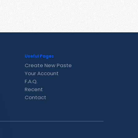
Useful Pages
Create New Paste
Your Account
F.A.Q.
Recent
Contact