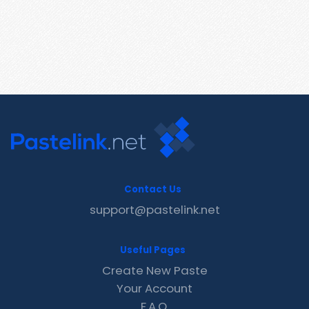
Contact Us
support@pastelink.net
Useful Pages
Create New Paste
Your Account
F.A.Q.