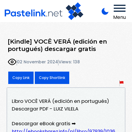
Menu
[Kindle] VOCÊ VERÁ (edición en
portugués) descargar gratis
02 November 2024
Views: 138
Copy Link
Copy Shortlink
Libro VOCÊ VERÁ (edición en portugués)
Descargar PDF - LUIZ VILELA
Descargar eBook gratis ➡
http://ebooksharez.info/pl/libro/97939/1036