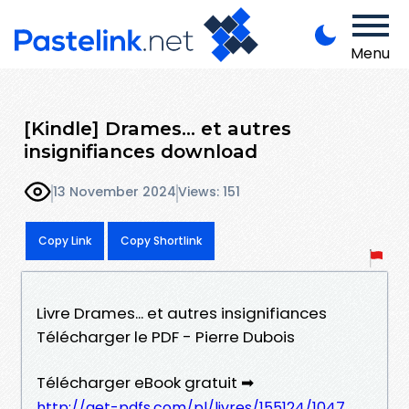
Menu
[Kindle] Drames... et autres
insignifiances download
13 November 2024
Views: 151
Copy Link
Copy Shortlink
Livre Drames... et autres insignifiances
Télécharger le PDF - Pierre Dubois
Télécharger eBook gratuit ➡
http://get-pdfs.com/pl/livres/155124/1047