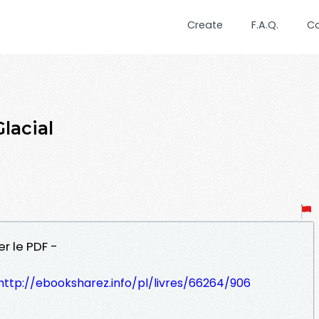
Create
F.A.Q.
C
lacial
er le PDF -
http://ebooksharez.info/pl/livres/66264/906