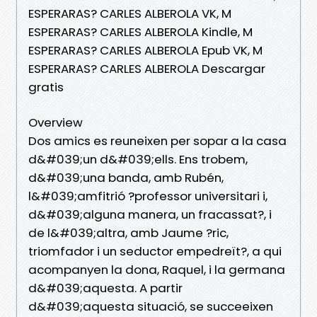
ESPERARAS? CARLES ALBEROLA VK, M
ESPERARAS? CARLES ALBEROLA Kindle, M
ESPERARAS? CARLES ALBEROLA Epub VK, M
ESPERARAS? CARLES ALBEROLA Descargar
gratis
Overview
Dos amics es reuneixen per sopar a la casa
d&#039;un d&#039;ells. Ens trobem,
d&#039;una banda, amb Rubén,
l&#039;amfitrió ?professor universitari i,
d&#039;alguna manera, un fracassat?, i
de l&#039;altra, amb Jaume ?ric,
triomfador i un seductor empedreït?, a qui
acompanyen la dona, Raquel, i la germana
d&#039;aquesta. A partir
d&#039;aquesta situació, se succeeixen