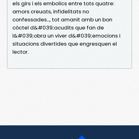
els girs i els embolics entre tots quatre:
amors creuats, infidelitats no
confessades..., tot amanit amb un bon
còctel d&#039;acudits que fan de
l&#039;obra un viver d&#039;emocions i
situacions divertides que engresquen el
lector.