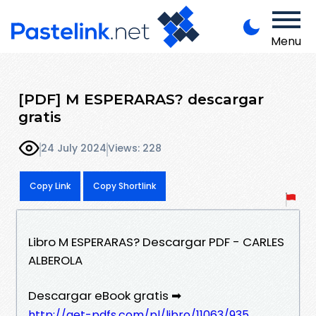
Menu
[PDF] M ESPERARAS? descargar
gratis
24 July 2024
Views: 228
Copy Link
Copy Shortlink
Libro M ESPERARAS? Descargar PDF - CARLES
ALBEROLA
Descargar eBook gratis ➡
http://get-pdfs.com/pl/libro/11063/935