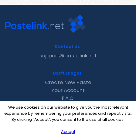
Contact Us
support@pastelink.net
Useful Pages
Create New Paste
Your Account
F.A.Q.
Recent
We use cookies on our website to give you the most relevant
Contact
experience by remembering your preferences and repeat visits.
By clicking “Accept”, you consent to the use of all cookies.
Accept