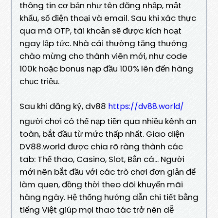
thông tin cơ bản như tên đăng nhập, mật
khẩu, số điện thoại và email. Sau khi xác thực
qua mã OTP, tài khoản sẽ được kích hoạt
ngay lập tức. Nhà cái thường tặng thưởng
chào mừng cho thành viên mới, như code
100k hoặc bonus nạp đầu 100% lên đến hàng
chục triệu.
Sau khi đăng ký, dv88
https://dv88.world/
người chơi có thể nạp tiền qua nhiều kênh an
toàn, bắt đầu từ mức thấp nhất. Giao diện
DV88.world được chia rõ ràng thành các
tab: Thể thao, Casino, Slot, Bắn cá... Người
mới nên bắt đầu với các trò chơi đơn giản để
làm quen, đồng thời theo dõi khuyến mãi
hàng ngày. Hệ thống hướng dẫn chi tiết bằng
tiếng Việt giúp mọi thao tác trở nên dễ