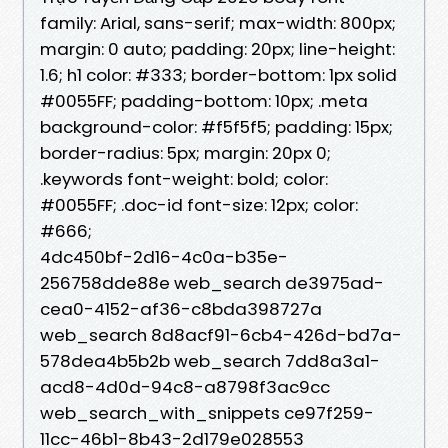
family: Arial, sans-serif; max-width: 800px;
margin: 0 auto; padding: 20px; line-height:
1.6; h1 color: #333; border-bottom: 1px solid
#0055FF; padding-bottom: 10px; .meta
background-color: #f5f5f5; padding: 15px;
border-radius: 5px; margin: 20px 0;
.keywords font-weight: bold; color:
#0055FF; .doc-id font-size: 12px; color:
#666;
4dc450bf-2d16-4c0a-b35e-
256758dde88e web_search de3975ad-
cea0-4152-af36-c8bda398727a
web_search 8d8acf91-6cb4-426d-bd7a-
578dea4b5b2b web_search 7dd8a3a1-
acd8-4d0d-94c8-a8798f3ac9cc
web_search_with_snippets ce97f259-
11cc-46b1-8b43-2d179e028553