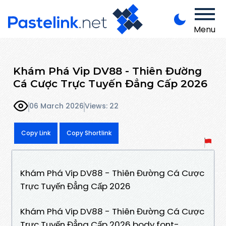
Menu
Khám Phá Vip DV88 - Thiên Đường
Cá Cược Trực Tuyến Đẳng Cấp 2026
06 March 2026
Views: 22
Copy Link
Copy Shortlink
Khám Phá Vip DV88 - Thiên Đường Cá Cược
Trực Tuyến Đẳng Cấp 2026
Khám Phá Vip DV88 - Thiên Đường Cá Cược
Trực Tuyến Đẳng Cấp 2026 body font-