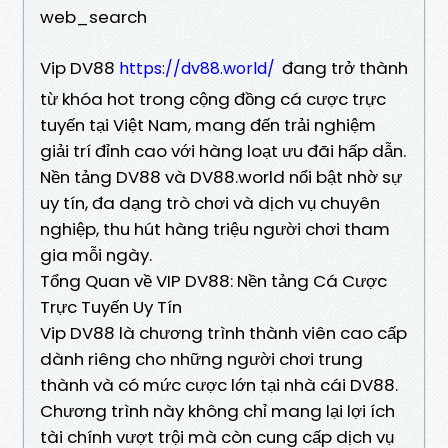
web_search
Vip DV88
đang trở thành
https://dv88.world/
từ khóa hot trong cộng đồng cá cược trực
tuyến tại Việt Nam, mang đến trải nghiệm
giải trí đỉnh cao với hàng loạt ưu đãi hấp dẫn.
Nền tảng DV88 và DV88.world nổi bật nhờ sự
uy tín, đa dạng trò chơi và dịch vụ chuyên
nghiệp, thu hút hàng triệu người chơi tham
gia mỗi ngày.
Tổng Quan về VIP DV88: Nền tảng Cá Cược
Trực Tuyến Uy Tín
Vip DV88 là chương trình thành viên cao cấp
dành riêng cho những người chơi trung
thành và có mức cược lớn tại nhà cái DV88.
Chương trình này không chỉ mang lại lợi ích
tài chính vượt trội mà còn cung cấp dịch vụ