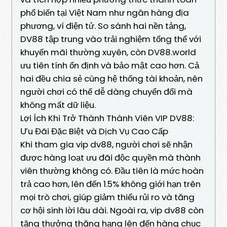
phổ biến tại Việt Nam như ngân hàng địa
phương, ví điện tử. So sánh hai nền tảng,
DV88 tập trung vào trải nghiệm tổng thể với
khuyến mãi thường xuyên, còn DV88.world
ưu tiên tính ổn định và bảo mật cao hơn. Cả
hai đều chia sẻ cùng hệ thống tài khoản, nên
người chơi có thể dễ dàng chuyển đổi mà
không mất dữ liệu.
Lợi Ích Khi Trở Thành Thành Viên VIP DV88:
Ưu Đãi Đặc Biệt và Dịch Vụ Cao Cấp
Khi tham gia vip dv88, người chơi sẽ nhận
được hàng loạt ưu đãi độc quyền mà thành
viên thường không có. Đầu tiên là mức hoàn
trả cao hơn, lên đến 1.5% không giới hạn trên
mọi trò chơi, giúp giảm thiểu rủi ro và tăng
cơ hội sinh lời lâu dài. Ngoài ra, vip dv88 còn
tặng thưởng thăng hạng lên đến hàng chục