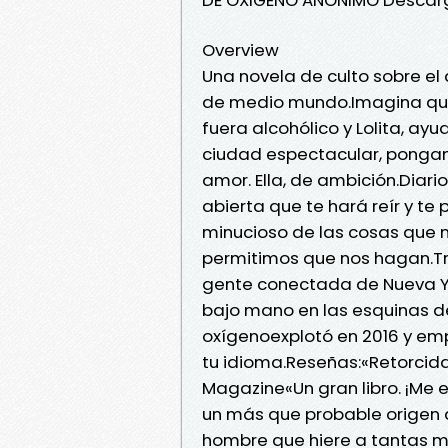
Overview
Una novela de culto sobre el
de medio mundo.Imagina que e
fuera alcohólico y Lolita, ay
ciudad espectacular, ponga
amor. Ella, de ambición.Diar
abierta que te hará reír y te 
minucioso de las cosas que 
permitimos que nos hagan.Tra
gente conectada de Nueva Y
bajo mano en las esquinas de
oxígenoexplotó en 2016 y emp
tu idioma.Reseñas:«Retorcid
Magazine«Un gran libro. ¡Me e
un más que probable origen a
hombre que hiere a tantas mu