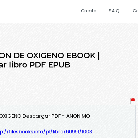
Create
F.A.Q.
C
ON DE OXIGENO EBOOK |
r libro PDF EPUB
E OXIGENO Descargar PDF - ANONIMO
p://filesbooks.info/pl/libro/60991/1003