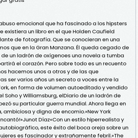
 abuso emocional que ha fascinado a los hipsters
xistiera un libro en el que Holden Caufield
udante de fotografía. Que se conocieran en una
mos que en la Gran Manzana. Él queda cegado de
io de un ladrón de oxígenoes una novela a tumba
partirá el corazón. Pero sobre todo es un recuento
nos hacemos unos a otros y de las que
s ser varios años un secreto a voces entre la
ork, en forma de volumen autoeditado y vendido
l Soho y Williamsburg, elDiario de un ladrón de
ezó su particular guerra mundial. Ahora llega en
a, ambiciosa y digna de encomio.»New York
ncantó!»Junot Díaz«Con un estilo hiperrealista y
utobiográfico, este éxito del boca oreja sobre un
jeres es fascinador y extrañamente febril.»The