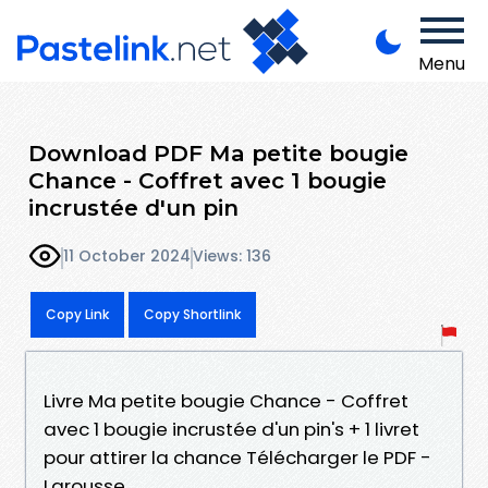
Menu
Download PDF Ma petite bougie
Chance - Coffret avec 1 bougie
incrustée d'un pin
11 October 2024
Views: 136
Copy Link
Copy Shortlink
Livre Ma petite bougie Chance - Coffret
avec 1 bougie incrustée d'un pin's + 1 livret
pour attirer la chance Télécharger le PDF -
Larousse