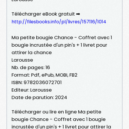
Télécharger eBook gratuit ➡
http://filesbooks.info/pl/livres/157116/1014
Ma petite bougie Chance - Coffret avec 1
bougie incrustée d'un pin's + 1 livret pour
attirer la chance
Larousse
Nb. de pages: 16
Format: Pdf, ePub, MOBI, FB2
ISBN: 9782036072701
Editeur: Larousse
Date de parution: 2024
Télécharger ou lire en ligne Ma petite
bougie Chance - Coffret avec 1 bougie
incrustée d'un pin's + 1 livret pour attirer la