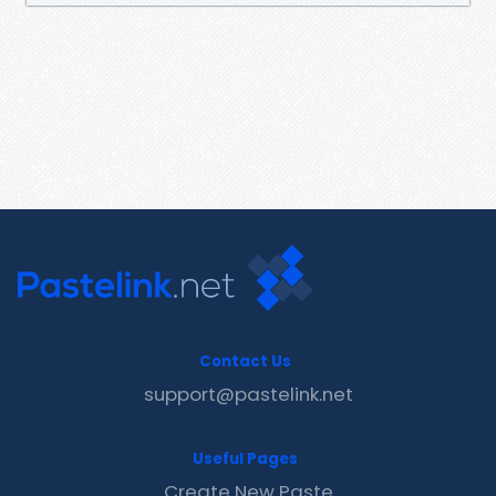
Contact Us
support@pastelink.net
Useful Pages
Create New Paste