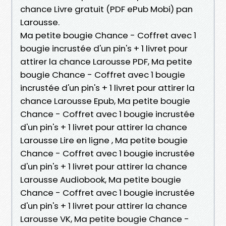
chance Livre gratuit (PDF ePub Mobi) pan
Larousse.
Ma petite bougie Chance - Coffret avec 1
bougie incrustée d'un pin's + 1 livret pour
attirer la chance Larousse PDF, Ma petite
bougie Chance - Coffret avec 1 bougie
incrustée d'un pin's + 1 livret pour attirer la
chance Larousse Epub, Ma petite bougie
Chance - Coffret avec 1 bougie incrustée
d'un pin's + 1 livret pour attirer la chance
Larousse Lire en ligne , Ma petite bougie
Chance - Coffret avec 1 bougie incrustée
d'un pin's + 1 livret pour attirer la chance
Larousse Audiobook, Ma petite bougie
Chance - Coffret avec 1 bougie incrustée
d'un pin's + 1 livret pour attirer la chance
Larousse VK, Ma petite bougie Chance -