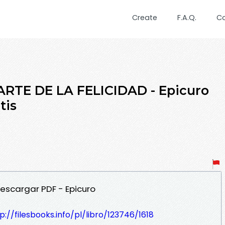
Create
F.A.Q.
C
ARTE DE LA FELICIDAD - Epicuro
tis
 Descargar PDF - Epicuro
p://filesbooks.info/pl/libro/123746/1618