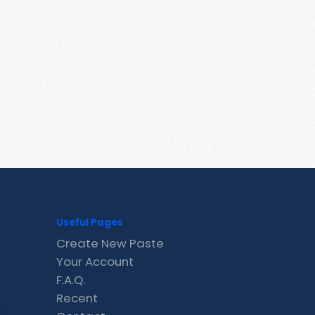
Useful Pages
Create New Paste
Your Account
F.A.Q.
Recent