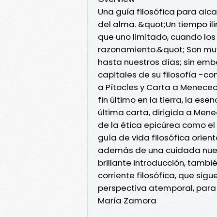
Una guía filosófica para alcan
del alma. &quot;Un tiempo i
que uno limitado, cuando los
razonamiento.&quot; Son muy
hasta nuestros días; sin emba
capitales de su filosofía -co
a Pítocles y Carta a Menece
fin último en la tierra, la es
última carta, dirigida a Mene
de la ética epicúrea como el
guía de vida filosófica orient
además de una cuidada nuev
brillante introducción, tambi
corriente filosófica, que sig
perspectiva atemporal, para v
María Zamora