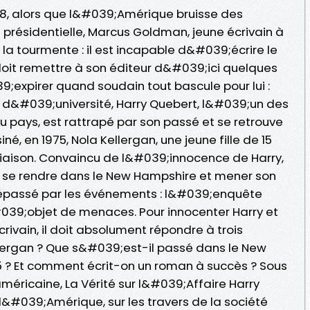
8, alors que l&#039;Amérique bruisse des
présidentielle, Marcus Goldman, jeune écrivain à
te la tourmente : il est incapable d&#039;écrire le
it remettre à son éditeur d&#039;ici quelques
9;expirer quand soudain tout bascule pour lui :
 d&#039;université, Harry Quebert, l&#039;un des
du pays, est rattrapé par son passé et se retrouve
, en 1975, Nola Kellergan, une jeune fille de 15
e liaison. Convaincu de l&#039;innocence de Harry,
se rendre dans le New Hampshire et mener son
dépassé par les événements : l&#039;enquête
#039;objet de menaces. Pour innocenter Harry et
ivain, il doit absolument répondre à trois
ellergan ? Que s&#039;est-il passé dans le New
 ? Et comment écrit-on un roman à succès ? Sous
américaine, La Vérité sur l&#039;Affaire Harry
 l&#039;Amérique, sur les travers de la société