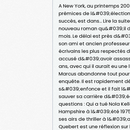
A New York, au printemps 200
prémices de l&#039;élection 
succès, est dans... Lire la sui
nouveau roman qu&#039;il do
mois. Le délai est près d&#03
son ami et ancien professeur
écrivains les plus respectés 
accusé d&#039;avoir assassiné
ans, avec qui il aurait eu un
Marcus abandonne tout pour 
enquête. Il est rapidement 
s&#039;enfonce et il fait l&
sauver sa carrière d&#039;écr
questions : Qui a tué Nola K
Hampshire à l&#039;été 1975
ses airs de thriller à l&#039;
Quebert est une réflexion sur