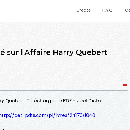
Create
F.A.Q.
C
té sur l'Affaire Harry Quebert
arry Quebert Télécharger le PDF - Joël Dicker
http://get-pdfs.com/pl/livres/24173/1040