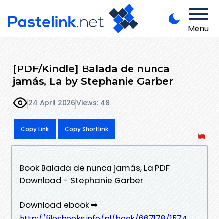
Menu
[PDF/Kindle] Balada de nunca
jamás, La by Stephanie Garber
24 April 2026
Views: 48
Copy Link
Copy Shortlink
Book Balada de nunca jamás, La PDF
Download - Stephanie Garber
Download ebook ➡
http://filesbooks.info/pl/book/667178/1574