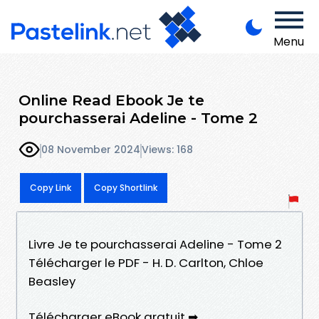
Menu
Online Read Ebook Je te
pourchasserai Adeline - Tome 2
08 November 2024
Views: 168
Copy Link
Copy Shortlink
Livre Je te pourchasserai Adeline - Tome 2
Télécharger le PDF - H. D. Carlton, Chloe
Beasley
Télécharger eBook gratuit ➡