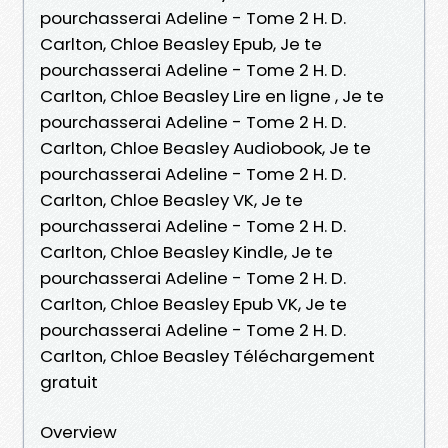
pourchasserai Adeline - Tome 2 H. D.
Carlton, Chloe Beasley Epub, Je te
pourchasserai Adeline - Tome 2 H. D.
Carlton, Chloe Beasley Lire en ligne , Je te
pourchasserai Adeline - Tome 2 H. D.
Carlton, Chloe Beasley Audiobook, Je te
pourchasserai Adeline - Tome 2 H. D.
Carlton, Chloe Beasley VK, Je te
pourchasserai Adeline - Tome 2 H. D.
Carlton, Chloe Beasley Kindle, Je te
pourchasserai Adeline - Tome 2 H. D.
Carlton, Chloe Beasley Epub VK, Je te
pourchasserai Adeline - Tome 2 H. D.
Carlton, Chloe Beasley Téléchargement
gratuit
Overview