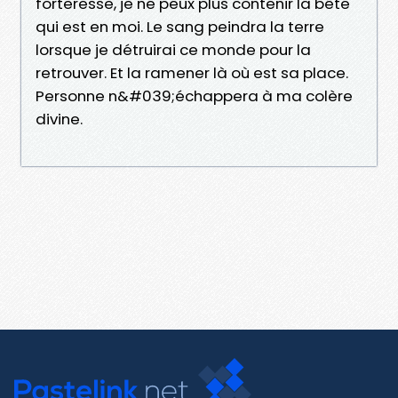
forteresse, je ne peux plus contenir la bête
qui est en moi. Le sang peindra la terre
lorsque je détruirai ce monde pour la
retrouver. Et la ramener là où est sa place.
Personne n&#039;échappera à ma colère
divine.