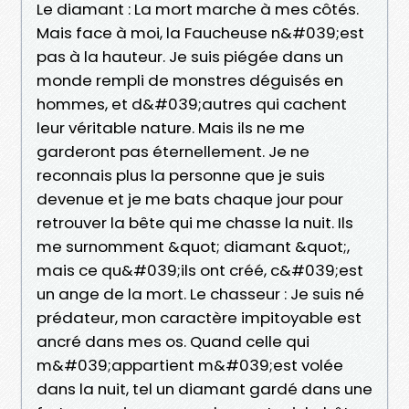
Le diamant : La mort marche à mes côtés.
Mais face à moi, la Faucheuse n&#039;est
pas à la hauteur. Je suis piégée dans un
monde rempli de monstres déguisés en
hommes, et d&#039;autres qui cachent
leur véritable nature. Mais ils ne me
garderont pas éternellement. Je ne
reconnais plus la personne que je suis
devenue et je me bats chaque jour pour
retrouver la bête qui me chasse la nuit. Ils
me surnomment &quot; diamant &quot;,
mais ce qu&#039;ils ont créé, c&#039;est
un ange de la mort. Le chasseur : Je suis né
prédateur, mon caractère impitoyable est
ancré dans mes os. Quand celle qui
m&#039;appartient m&#039;est volée
dans la nuit, tel un diamant gardé dans une