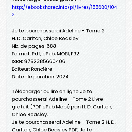
http://ebooksharez.info/pl/livres/155680/104
2
Je te pourchasserai Adeline - Tome 2
H. D. Carlton, Chloe Beasley
Nb. de pages: 688
Format: Pdf, ePub, MOBI, FB2
ISBN: 9782385660406
Editeur: Roncière
Date de parution: 2024
Télécharger ou lire en ligne Je te
pourchasserai Adeline - Tome 2 Livre
gratuit (PDF ePub Mobi) pan H. D. Carlton,
Chloe Beasley.
Je te pourchasserai Adeline - Tome 2 H. D.
Carlton, Chloe Beasley PDF, Je te