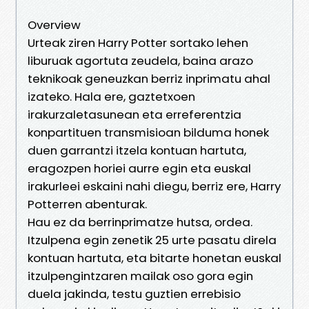
Overview
Urteak ziren Harry Potter sortako lehen
liburuak agortuta zeudela, baina arazo
teknikoak geneuzkan berriz inprimatu ahal
izateko. Hala ere, gaztetxoen
irakurzaletasunean eta erreferentzia
konpartituen transmisioan bilduma honek
duen garrantzi itzela kontuan hartuta,
eragozpen horiei aurre egin eta euskal
irakurleei eskaini nahi diegu, berriz ere, Harry
Potterren abenturak.
Hau ez da berrinprimatze hutsa, ordea.
Itzulpena egin zenetik 25 urte pasatu direla
kontuan hartuta, eta bitarte honetan euskal
itzulpengintzaren mailak oso gora egin
duela jakinda, testu guztien errebisio