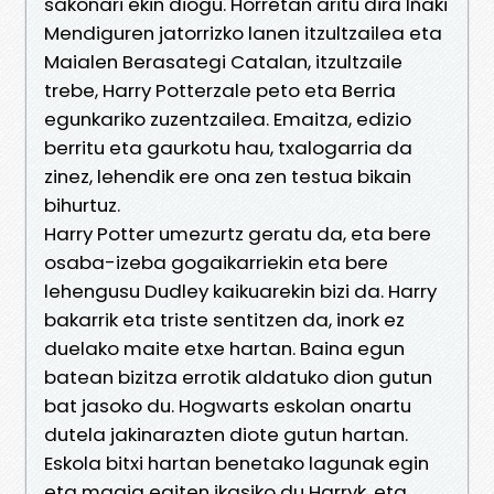
sakonari ekin diogu. Horretan aritu dira Iñaki
Mendiguren jatorrizko lanen itzultzailea eta
Maialen Berasategi Catalan, itzultzaile
trebe, Harry Potterzale peto eta Berria
egunkariko zuzentzailea. Emaitza, edizio
berritu eta gaurkotu hau, txalogarria da
zinez, lehendik ere ona zen testua bikain
bihurtuz.
Harry Potter umezurtz geratu da, eta bere
osaba-izeba gogaikarriekin eta bere
lehengusu Dudley kaikuarekin bizi da. Harry
bakarrik eta triste sentitzen da, inork ez
duelako maite etxe hartan. Baina egun
batean bizitza errotik aldatuko dion gutun
bat jasoko du. Hogwarts eskolan onartu
dutela jakinarazten diote gutun hartan.
Eskola bitxi hartan benetako lagunak egin
eta magia egiten ikasiko du Harryk, eta,