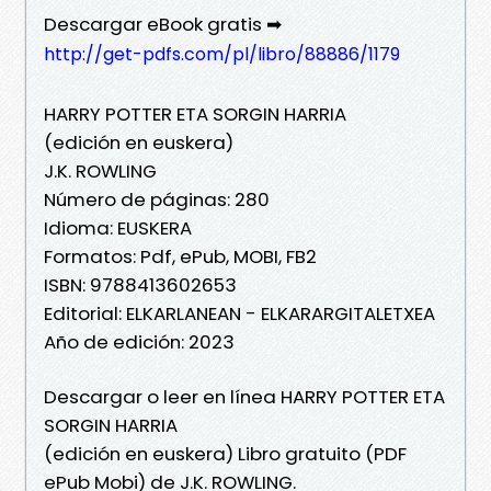
Descargar eBook gratis ➡
http://get-pdfs.com/pl/libro/88886/1179
HARRY POTTER ETA SORGIN HARRIA
(edición en euskera)
J.K. ROWLING
Número de páginas: 280
Idioma: EUSKERA
Formatos: Pdf, ePub, MOBI, FB2
ISBN: 9788413602653
Editorial: ELKARLANEAN - ELKARARGITALETXEA
Año de edición: 2023
Descargar o leer en línea HARRY POTTER ETA
SORGIN HARRIA
(edición en euskera) Libro gratuito (PDF
ePub Mobi) de J.K. ROWLING.