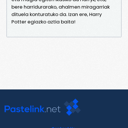
bere harridurarako, ahalmen miragarriak
dituela konturatuko da. Izan ere, Harry
Potter egiazko aztia baita!