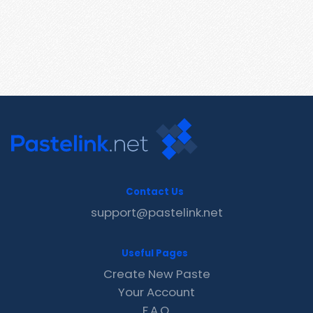
Contact Us
support@pastelink.net
Useful Pages
Create New Paste
Your Account
F.A.Q.