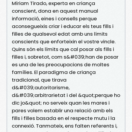
Míriam Tirado, experta en criança
conscient, dona en aquest manual
informació, eines i consells perque
aconsegueixis criar i educar els teus fills i
filles de qualsevol edat amb uns límits
conscients que enforteixin el vostre vincle.
Quins són els límits que cal posar als fills i
filles i, sobretot, com s&#039;han de posar
es una de les preocupacions de moltes
famílies. El paradigma de criança
tradicional, que tirava
d&#039;autoritarisme,
d&#039;arbitrarietat i del &quot;perque ho
dic jo&quot; no serveix quan les mares i
pares volem establir una relació amb els
fills i filles basada en el respecte mutu i la
connexió. Tanmateix, ens falten referents i,