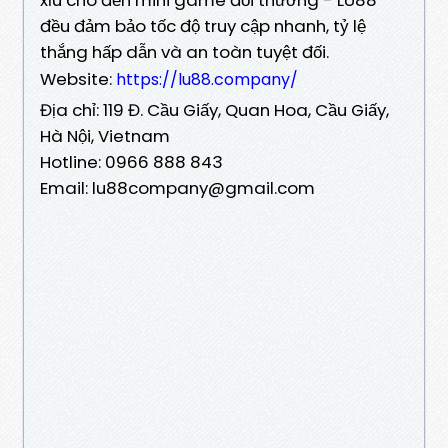
đều đảm bảo tốc độ truy cập nhanh, tỷ lệ
thắng hấp dẫn và an toàn tuyệt đối.
Website:
https://lu88.company/
Địa chỉ: 119 Đ. Cầu Giấy, Quan Hoa, Cầu Giấy,
Hà Nội, Vietnam
Hotline: 0966 888 843
Email: lu88company@gmail.com