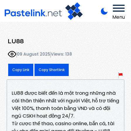
Menu
LU88
09 August 2025
Views: 138
Copy Link
Copy Shortlink
LU88 được biết đến là một trong những nhà
cái thân thiện nhất với người Việt, hỗ trợ tiếng
Việt 100%, thanh toán bằng VND và có đội
ngũ CSKH hoạt động 24/7.
Từ cược thể thao, casino online, bắn cá, tài
xỉu cho đến mini game đổi thưởng - LU88