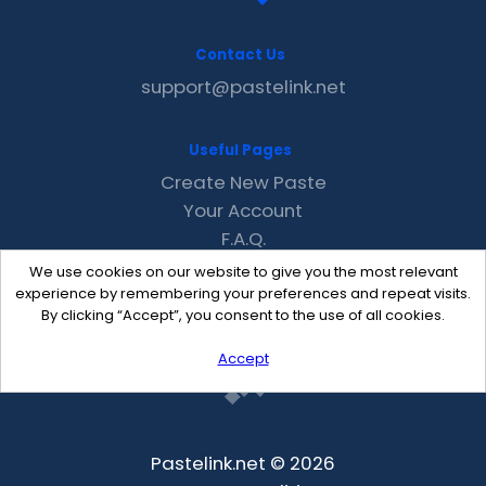
Contact Us
support@pastelink.net
Useful Pages
Create New Paste
Your Account
F.A.Q.
Recent
We use cookies on our website to give you the most relevant
Contact
experience by remembering your preferences and repeat visits.
By clicking “Accept”, you consent to the use of all cookies.
Accept
Pastelink.net © 2026