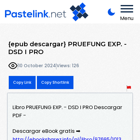
Menu
{epub descargar} PRUEFUNG EXP. -
DSD I PRO
10 October 2024
Views: 126
Copy Link
Copy Shortlink
Libro PRUEFUNG EXP. - DSD I PRO Descargar
PDF -
Descargar eBook gratis ➡
http://ebooksharez.info/pl/libro/97695/1013