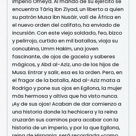
imperio Omeya. Al mando de su ejército se
encuentra Táriq ibn Ziyad, un liberto a quien
su patrón Musa ibn Nusáir, valí de África en
el nuevo orden del califato, ha enviado de
incursión. Con este viejo soldado, feo, bizco
y pelirrojo, curtido en mil batallas, viaja su
concubina, Umm Hakim, una joven
fascinante, de ojos de gacela y saberes
mágicos, y Abd al-Aziz, uno de los hijos de
Musa. Entrar y salir, esa es la orden. Pero, en
el fragor de la batalla, Abd al-Aziz mata a
Rodrigo y pone sus ojos en Egilona, la mujer
más hermosa y altiva que ha visto nunca.
¡Ay de sus ojos! Acaban de dar comienzo a
una historia donde la hechicera y la reina
cruzarán sus caminos para acabar con la
historia de un imperio, y por la que Egilona,
reina de Hispania, será recordada «como