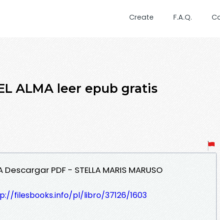
Create
F.A.Q.
C
 ALMA leer epub gratis
MA Descargar PDF - STELLA MARIS MARUSO
p://filesbooks.info/pl/libro/37126/1603