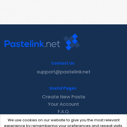
Contact Us
support@pastelink.net
Useful Pages
Create New Paste
Your Account
F.A.Q.
Recent
We use cookies on our website to give you the most relevant
Contact
experience by remembering your preferences and repeat visits.