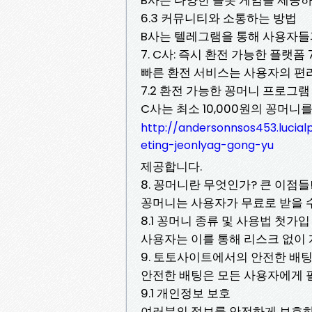
6.3 커뮤니티와 소통하는 방법
B사는 텔레그램을 통해 사용자들
7. C사: 즉시 환전 가능한 플랫폼
빠른 환전 서비스는 사용자의 편
7.2 환전 가능한 꽁머니 프로그램
C사는 최소 10,000원의 꽁머
http://andersonnsos453.lucial
eting-jeonlyag-gong-yu
제공합니다.
8. 꽁머니란 무엇인가? 큰 이점들
꽁머니는 사용자가 무료로 받을 수
8.1 꽁머니 종류 및 사용법 첫가
사용자는 이를 통해 리스크 없이 
9. 토토사이트에서의 안전한 배팅
안전한 배팅은 모든 사용자에게 
9.1 개인정보 보호
여러분의 정보를 안전하게 보호하