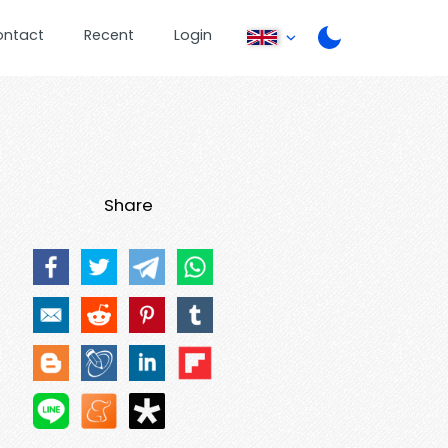
ontact
Recent
Login
Share