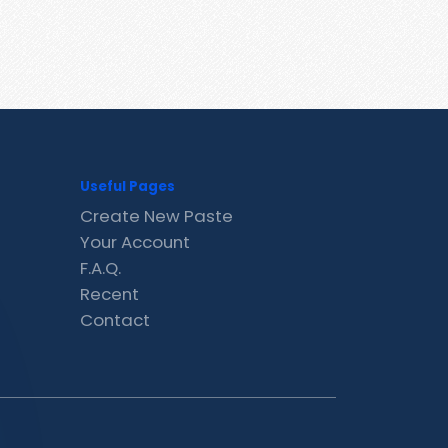
Useful Pages
Create New Paste
Your Account
F.A.Q.
Recent
Contact