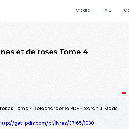
Create
F.A.Q.
C
ines et de roses Tome 4
e roses Tome 4 Télécharger le PDF - Sarah J. Maas
http://get-pdfs.com/pl/livres/37165/1030