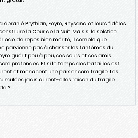
 a ébranlé Prythian, Feyre, Rhysand et leurs fidèles
struire la Cour de la Nuit. Mais si le solstice
iode de repos bien mérité, il semble que
e parvienne pas à chasser les fantômes du
Feyre guérit peu à peu, ses sours et ses amis
ore profondes. Et si le temps des batailles est
durent et menacent une paix encore fragile. Les
cumulées jadis auront-elles raison du fragile
de ?