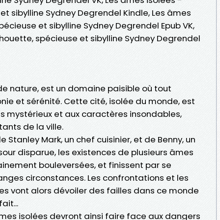
 et sibylline Sydney Degrendel Kindle, Les âmes
 spécieuse et sibylline Sydney Degrendel Epub VK,
lhouette, spécieuse et sibylline Sydney Degrendel
 de nature, est un domaine paisible où tout
 et sérénité. Cette cité, isolée du monde, est
tres mystérieux et aux caractères insondables,
ants de la ville.
 Stanley Mark, un chef cuisinier, et de Benny, un
sour disparue, les existences de plusieurs âmes
ainement bouleversées, et finissent par se
ges circonstances. Les confrontations et les
res vont alors dévoiler des failles dans ce monde
it...
es isolées devront ainsi faire face aux dangers