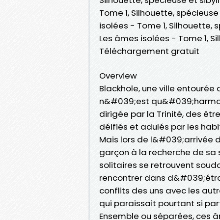
Tome 1, Silhouette, spécieuse
isolées - Tome 1, Silhouette,
Les âmes isolées - Tome 1, Si
Téléchargement gratuit
Overview
Blackhole, une ville entourée
n&#039;est qu&#039;harmonie
dirigée par la Trinité, des ê
déifiés et adulés par les habit
Mais lors de l&#039;arrivée de
garçon à la recherche de sa 
solitaires se retrouvent soud
rencontrer dans d&#039;étran
conflits des uns avec les aut
qui paraissait pourtant si parfa
Ensemble ou séparées, ces âm