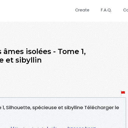
Create
F.A.Q.
C
 âmes isolées - Tome 1,
 et sibyllin
1, Silhouette, spécieuse et sibylline Télécharger le