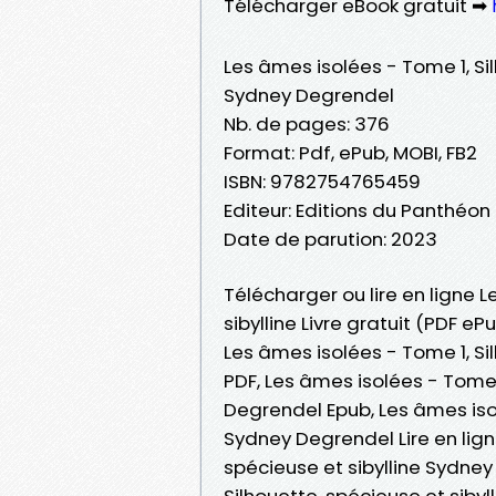
Télécharger eBook gratuit ➡
Les âmes isolées - Tome 1, Sil
Sydney Degrendel
Nb. de pages: 376
Format: Pdf, ePub, MOBI, FB2
ISBN: 9782754765459
Editeur: Editions du Panthéon
Date de parution: 2023
Télécharger ou lire en ligne 
sibylline Livre gratuit (PDF 
Les âmes isolées - Tome 1, Si
PDF, Les âmes isolées - Tome 1
Degrendel Epub, Les âmes isol
Sydney Degrendel Lire en ligne
spécieuse et sibylline Sydne
Silhouette, spécieuse et siby