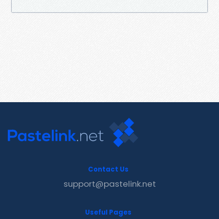
Contact Us
support@pastelink.net
Useful Pages