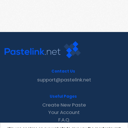
Contact Us
support@pastelink.net
Useful Pages
Create New Paste
Your Account
F.A.Q.
Recent