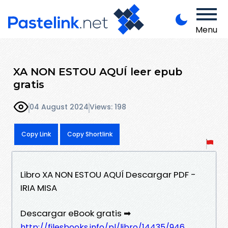
Menu
XA NON ESTOU AQUÍ leer epub
gratis
04 August 2024
Views: 198
Copy Link
Copy Shortlink
Libro XA NON ESTOU AQUÍ Descargar PDF -
IRIA MISA
Descargar eBook gratis ➡
http://filesbooks.info/pl/libro/14435/946