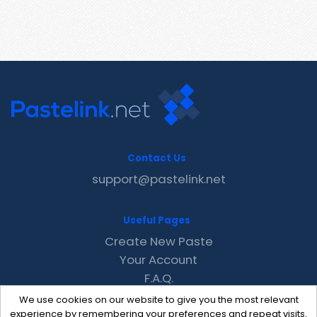
Contact Us
support@pastelink.net
Useful Pages
Create New Paste
Your Account
F.A.Q.
Recent
We use cookies on our website to give you the most relevant
Contact
experience by remembering your preferences and repeat visits.