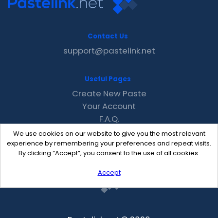
Contact Us
support@pastelink.net
Useful Pages
Create New Paste
Your Account
F.A.Q.
Recent
We use cookies on our website to give you the most relevant
Contact
experience by remembering your preferences and repeat visits.
By clicking “Accept”, you consent to the use of all cookies.
Accept