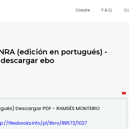
Create
F.A.Q.
C
RA (edición en portugués) -
descargar ebo
tugués) Descargar PDF - RAMSÉS MONTEIRO
p://filesbooks.info/pl/libro/99572/1027