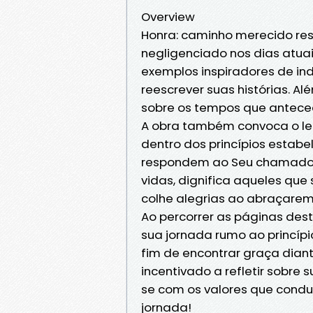
Overview
Honra: caminho merecido re
negligenciado nos dias atua
exemplos inspiradores de in
reescrever suas histórias. Al
sobre os tempos que anteced
A obra também convoca o lei
dentro dos princípios estabe
respondem ao Seu chamado. 
vidas, dignifica aqueles qu
colhe alegrias ao abraçare
Ao percorrer as páginas deste
sua jornada rumo ao princípio
fim de encontrar graça diant
incentivado a refletir sobre 
se com os valores que condu
jornada!