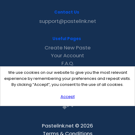
Contact Us
support@pastelink.net
Useful Pages
Create New Paste
Your Account
F.A.Q.
Recent
We use cookies on our website to give you the most relevant
Contact
experience by remembering your preferences and repeat visits.
By clicking “Accept”, you consent to the use of all cookies.
Accept
Pastelink.net © 2026
Terms & Conditions