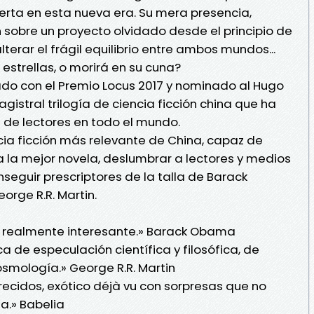
ierta en esta nueva era. Su mera presencia,
sobre un proyecto olvidado desde el principio de
alterar el frágil equilibrio entre ambos mundos...
estrellas, o morirá en su cuna?
nado con el Premio Locus 2017 y nominado al Hugo
agistral trilogía de ciencia ficción china que ha
 de lectores en todo el mundo.
encia ficción más relevante de China, capaz de
a la mejor novela, deslumbrar a lectores y medios
nseguir prescriptores de la talla de Barack
rge R.R. Martin.
, realmente interesante.» Barack Obama
a de especulación científica y filosófica, de
osmología.» George R.R. Martin
ecidos, exótico déjà vu con sorpresas que no
a.» Babelia