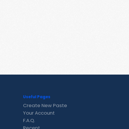
Useful Pages
Create New Paste
Your Account
F.A.Q.
Recent