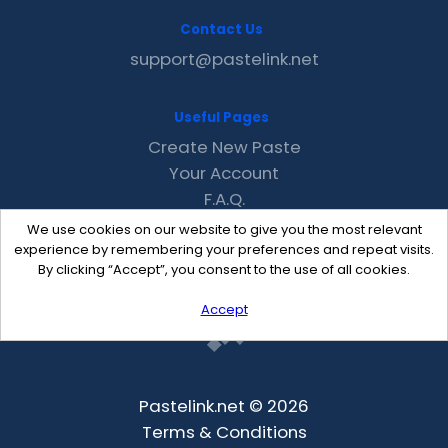
Contact Us
support@pastelink.net
Useful Pages
Create New Paste
Your Account
F.A.Q.
Recent
We use cookies on our website to give you the most relevant
Contact
experience by remembering your preferences and repeat visits.
By clicking “Accept”, you consent to the use of all cookies.
Accept
Pastelink.net © 2026
Terms & Conditions