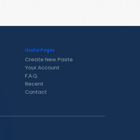
Useful Pages
Create New Paste
Your Account
F.A.Q.
Recent
Contact