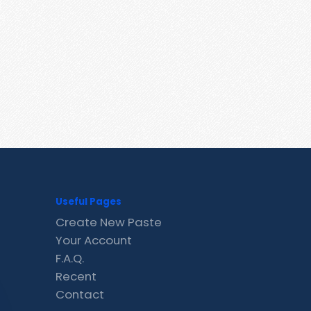
Useful Pages
Create New Paste
Your Account
F.A.Q.
Recent
Contact