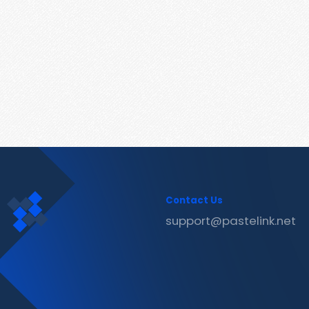
Contact Us
support@pastelink.net