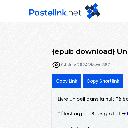
{epub download} Un o
04 July 2024
Views: 367
Copy Link
Copy Shortlink
Livre Un oeil dans la nuit Tél
Télécharger eBook gratuit ➡