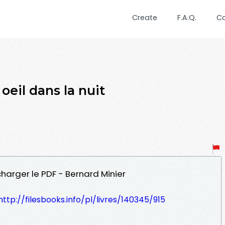
Create
F.A.Q.
C
eil dans la nuit
écharger le PDF - Bernard Minier
http://filesbooks.info/pl/livres/140345/915