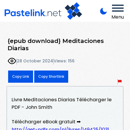
Menu
{epub download} Meditaciones
Diarias
28 October 2024
Views: 156
Copy Link
Copy Shortlink
Livre Meditaciones Diarias Télécharger le
PDF - John Smith
Télécharger eBook gratuit ➡
http://get-pdfs.com/pl/livres/149425/1031