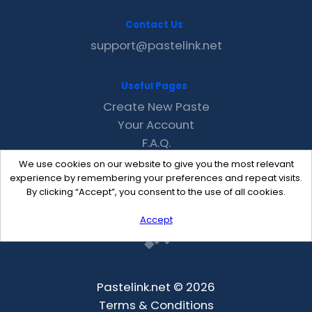
Contact Us
support@pastelink.net
Useful Pages
Create New Paste
Your Account
F.A.Q.
Recent
We use cookies on our website to give you the most relevant
Contact
experience by remembering your preferences and repeat visits.
By clicking “Accept”, you consent to the use of all cookies.
Accept
Pastelink.net © 2026
Terms & Conditions