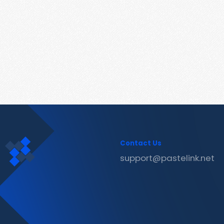
Contact Us
support@pastelink.net