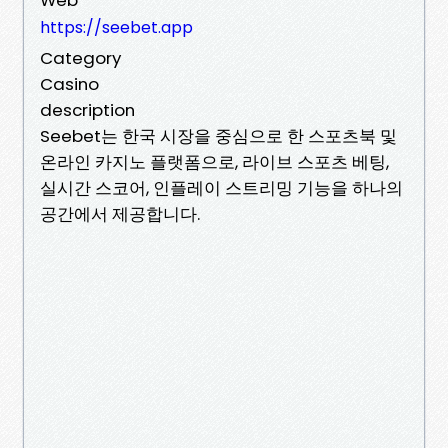
https://seebet.app
Category
Casino
description
Seebet는 한국 시장을 중심으로 한 스포츠북 및
온라인 카지노 플랫폼으로, 라이브 스포츠 베팅,
실시간 스코어, 인플레이 스트리밍 기능을 하나의
공간에서 제공합니다.