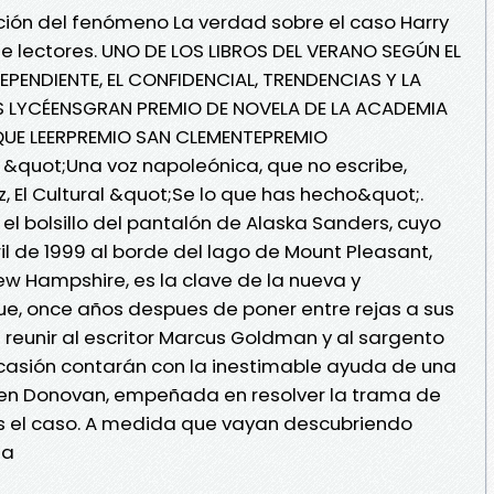
ación del fenómeno La verdad sobre el caso Harry
de lectores. UNO DE LOS LIBROS DEL VERANO SEGÚN EL
DEPENDIENTE, EL CONFIDENCIAL, TRENDENCIAS Y LA
LYCÉENSGRAN PREMIO DE NOVELA DE LA ACADEMIA
QUE LEERPREMIO SAN CLEMENTEPREMIO
&quot;Una voz napoleónica, que no escribe,
 El Cultural &quot;Se lo que has hecho&quot;.
el bolsillo del pantalón de Alaska Sanders, cuyo
il de 1999 al borde del lago de Mount Pleasant,
w Hampshire, es la clave de la nueva y
e, once años despues de poner entre rejas a sus
 reunir al escritor Marcus Goldman y al sargento
casión contarán con la inestimable ayuda de una
uren Donovan, empeñada en resolver la trama de
s el caso. A medida que vayan descubriendo
Sa