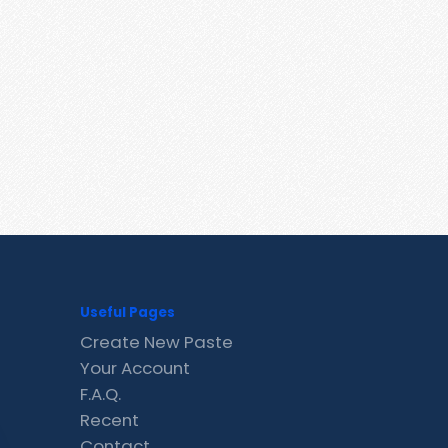
Useful Pages
Create New Paste
Your Account
F.A.Q.
Recent
Contact