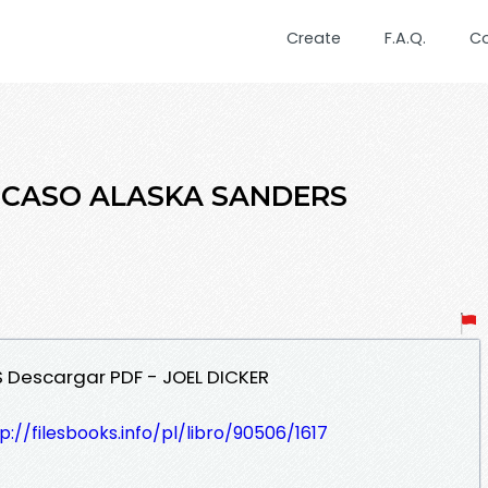
Create
F.A.Q.
C
EL CASO ALASKA SANDERS
S Descargar PDF - JOEL DICKER
p://filesbooks.info/pl/libro/90506/1617