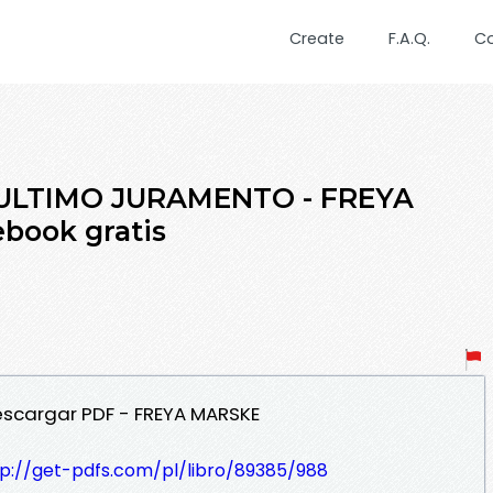
Create
F.A.Q.
C
L ULTIMO JURAMENTO - FREYA
book gratis
escargar PDF - FREYA MARSKE
tp://get-pdfs.com/pl/libro/89385/988