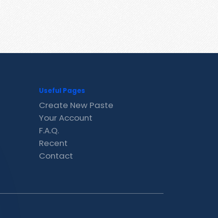
Useful Pages
Create New Paste
Your Account
F.A.Q.
Recent
Contact