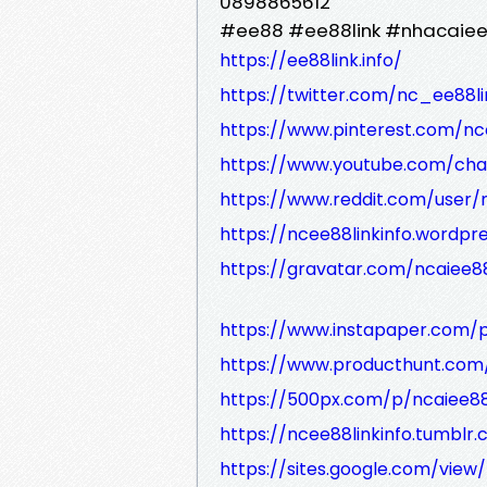
0898865612
#ee88 #ee88link #nhacaiee
https://ee88link.info/
https://twitter.com/nc_ee88li
https://www.pinterest.com/nce
https://www.youtube.com/c
https://www.reddit.com/user/n
https://ncee88linkinfo.wordpr
https://gravatar.com/ncaiee88
https://www.instapaper.com/p
https://www.producthunt.com
https://500px.com/p/ncaiee88l
https://ncee88linkinfo.tumblr
https://sites.google.com/view