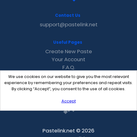
Contact Us
support@pastelink.net
Useful Pages
Create New Paste
Your Account
F.A.Q.
Recent
We use cookies on our website to give you the most relevant
Contact
experience by remembering your preferences and repeat visits.
By clicking “Accept”, you consent to the use of all cookies.
Accept
Pastelink.net © 2026