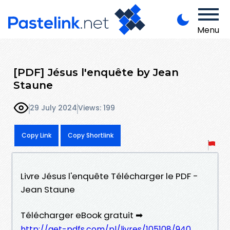
Menu
[PDF] Jésus l'enquête by Jean
Staune
29 July 2024
Views: 199
Copy Link
Copy Shortlink
Livre Jésus l'enquête Télécharger le PDF -
Jean Staune
Télécharger eBook gratuit ➡
http://get-pdfs.com/pl/livres/105108/940