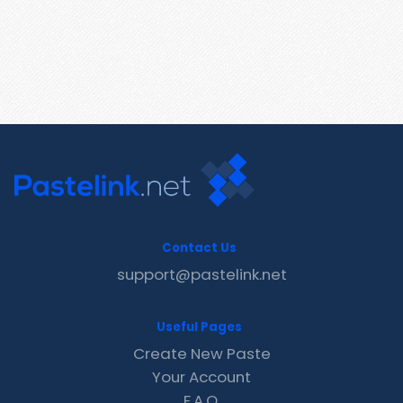
Contact Us
support@pastelink.net
Useful Pages
Create New Paste
Your Account
F.A.Q.