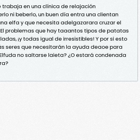
rabaja en una clínica de relajación
lo ni beberlo, un buen día entra una clientan
s una elfa y que necesita adelgazarara cruzar el
 El problemas que hay taaantos tipos de patatas
adas, ¡y todas igual de irresistibles! Y por si esto
ás seres que necesitarán la ayuda deaoe para
á Elfuda no saltarse laieta? ¿O estará condenada
rra?