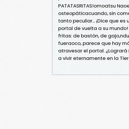
PATATASRITAS!omoatsu Naoe t
osteopáticacuando, sin comer
tanto peculiar... ¡Dice que e
portal de vuelta a su mundo!
fritas: de bastón, de gajo,ndul
fueraoco, parece que hay m
atravesar el portal. ¿Lograr
a vivir eternamente en la Tie