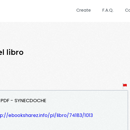
Create
F.A.Q.
C
l libro
ar PDF - SYNECDOCHE
p://ebooksharez.info/pl/libro/74183/1013