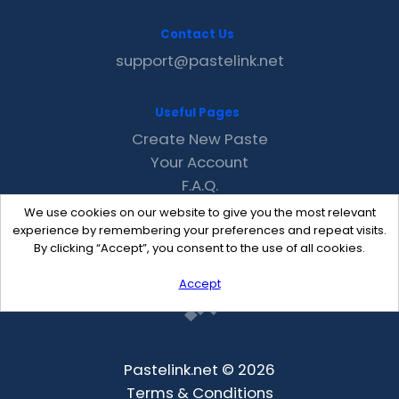
Contact Us
support@pastelink.net
Useful Pages
Create New Paste
Your Account
F.A.Q.
Recent
We use cookies on our website to give you the most relevant
Contact
experience by remembering your preferences and repeat visits.
By clicking “Accept”, you consent to the use of all cookies.
Accept
Pastelink.net © 2026
Terms & Conditions