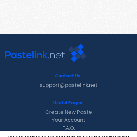
Contact Us
support@pastelink.net
Useful Pages
Create New Paste
Your Account
F.A.Q.
Recent