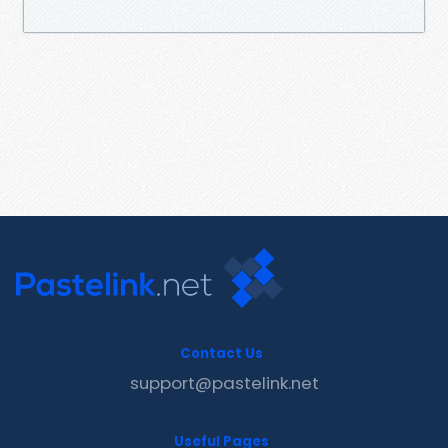
Contact Us
support@pastelink.net
Useful Pages