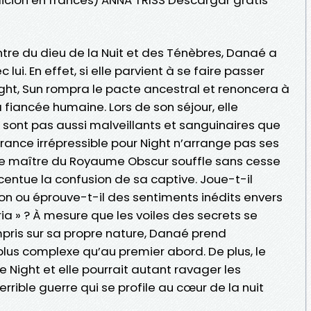
tre du dieu de la Nuit et des Ténèbres, Danaé a
lui. En effet, si elle parvient à se faire passer
ight, Sun rompra le pacte ancestral et renoncera à
fiancée humaine. Lors de son séjour, elle
 sont pas aussi malveillants et sanguinaires que
tirance irrépressible pour Night n’arrange pas ses
ue maître du Royaume Obscur souffle sans cesse
ccentue la confusion de sa captive. Joue-t-il
on ou éprouve-t-il des sentiments inédits envers
ia » ? À mesure que les voiles des secrets se
mpris sur sa propre nature, Danaé prend
plus complexe qu’au premier abord. De plus, le
e Night et elle pourrait autant ravager les
rrible guerre qui se profile au cœur de la nuit