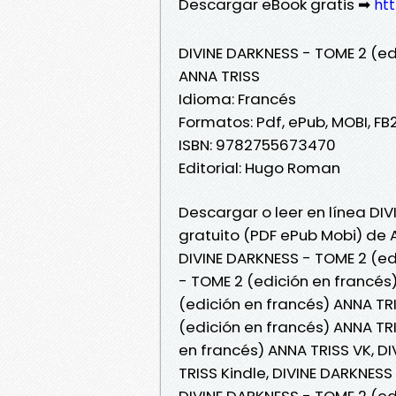
Descargar eBook gratis ➡
htt
DIVINE DARKNESS - TOME 2 (ed
ANNA TRISS
Idioma: Francés
Formatos: Pdf, ePub, MOBI, FB
ISBN: 9782755673470
Editorial: Hugo Roman
Descargar o leer en línea DIV
gratuito (PDF ePub Mobi) de 
DIVINE DARKNESS - TOME 2 (ed
- TOME 2 (edición en francés
(edición en francés) ANNA TRI
(edición en francés) ANNA TRI
en francés) ANNA TRISS VK, D
TRISS Kindle, DIVINE DARKNESS
DIVINE DARKNESS - TOME 2 (ed