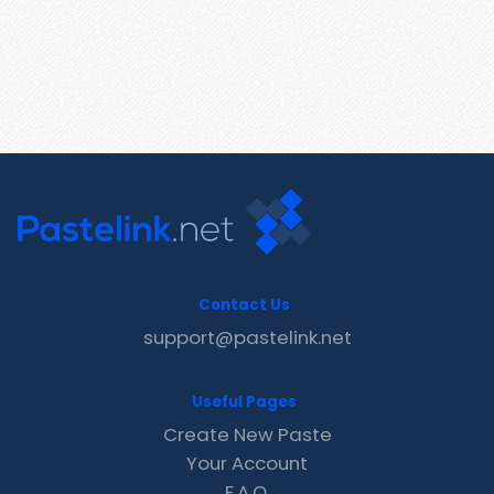
Contact Us
support@pastelink.net
Useful Pages
Create New Paste
Your Account
F.A.Q.